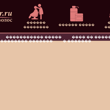
������
������ �����
��������
�
����������� �����
���� �� ����
�������� �������
� �������