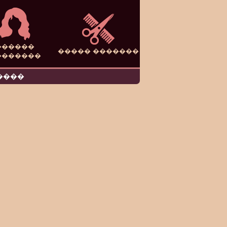
������
����� �������
�������
����