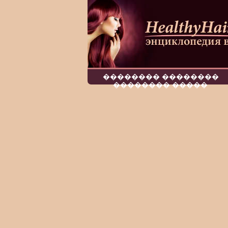
�������� ��������
�������� �����