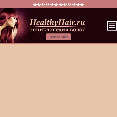
������ ������