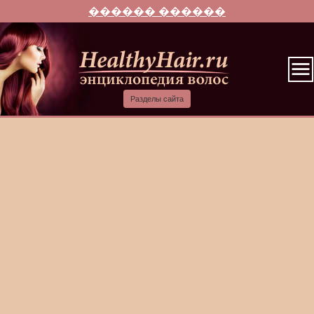
������ ������