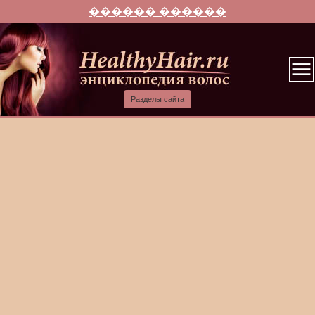
������ ������