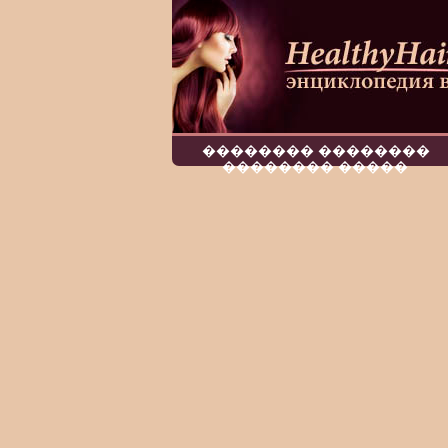
�������� ��������
�������� �����