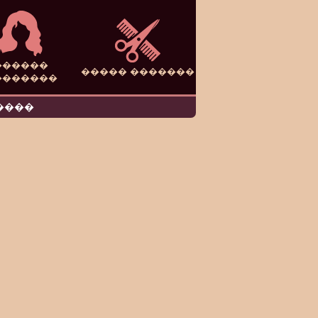
������
����� �������
�������
����