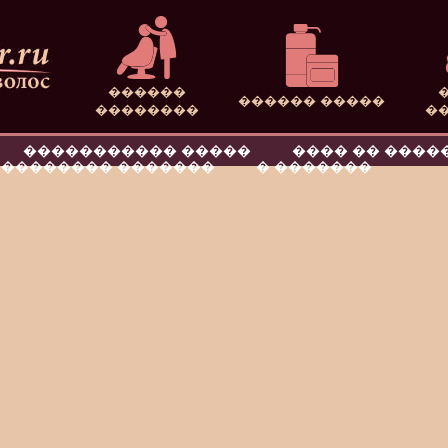
������
������ �����
��������
�
����������� �����
���� �� ����
�������� �������
� �������