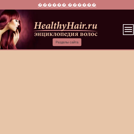
������ ������