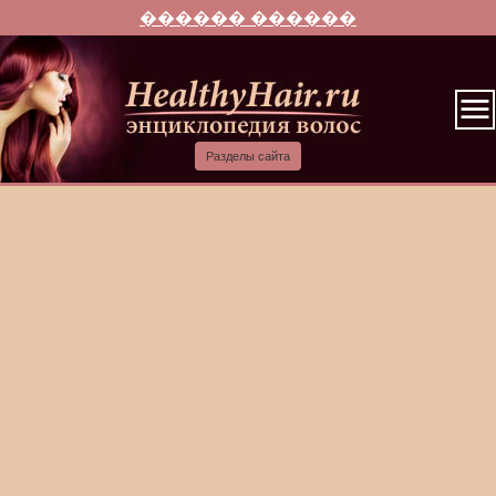
������ ������