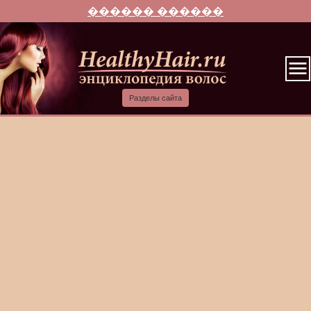
������ ������