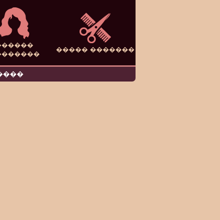
������
����� �������
�������
����