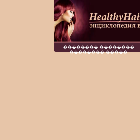
�������� ��������
�������� �����