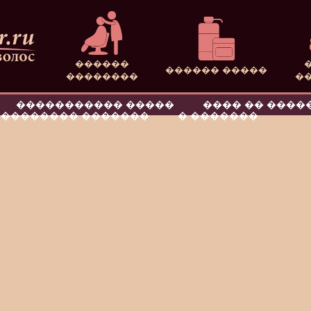
������
������ �����
��������
�
����������� �����
���� �� ����
�������� �������
� �������