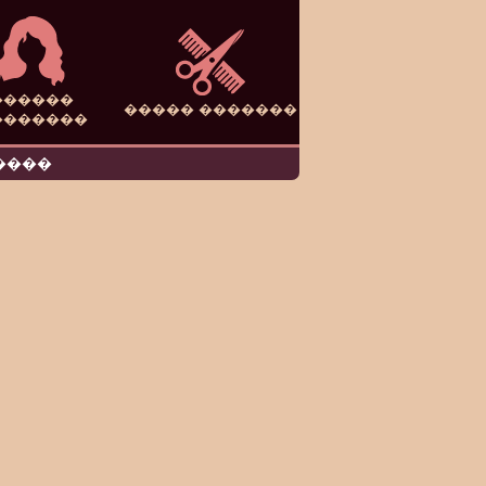
������
����� �������
�������
����