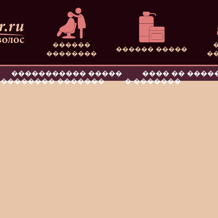
������
������ �����
��������
�
����������� �����
���� �� ����
�������� �������
� �������